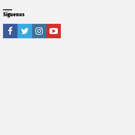
Síguenos
facebook
twitter
instagram
youtube