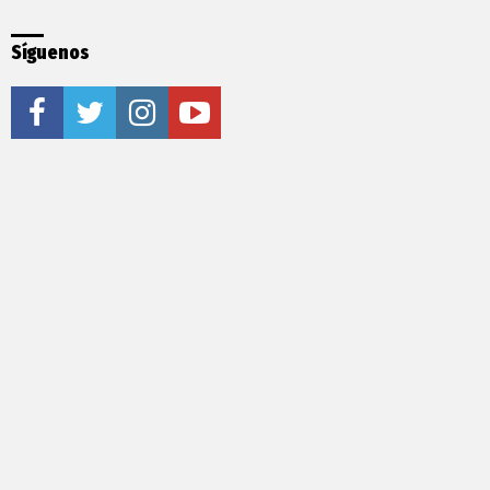
Síguenos
facebook
twitter
instagram
youtube