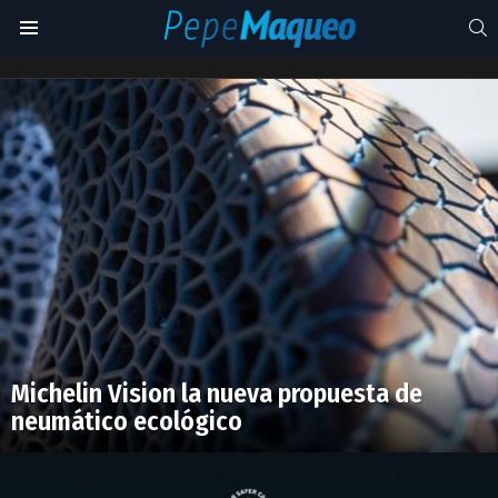
S
Menu
ecologicos
Latest
stories
Michelin Vision la nueva propuesta de
neumático ecológico