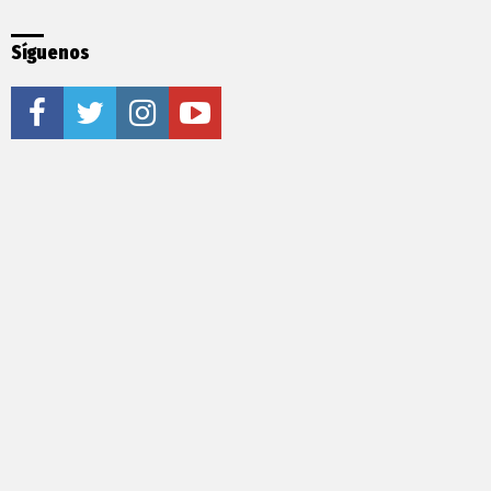
Síguenos
facebook
twitter
instagram
youtube