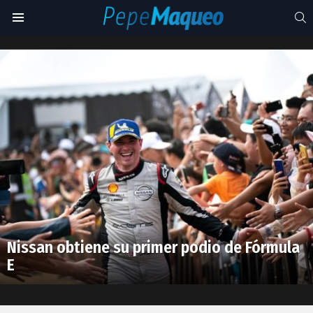
S
Menu
E
–
Latest
Prix
stories
Nissan obtiene su primer podio de Fórmula
E