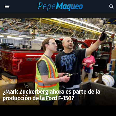
S
Menu
detroit
Latest
stories
¿Mark Zuckerberg ahora es parte de la
producción de la Ford F-150?