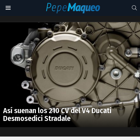
S
Menu
Desmosedici
Stradale
Latest
stories
Así suenan los 210 CV del V4 Ducati
Desmosedici Stradale