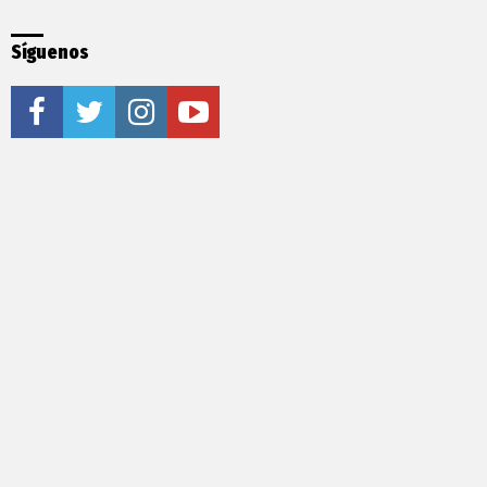
Síguenos
facebook
twitter
instagram
youtube