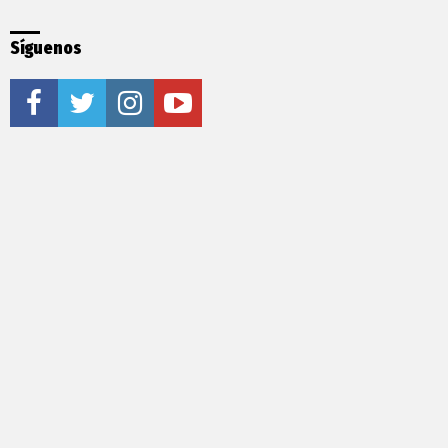
Síguenos
facebook
twitter
instagram
youtube