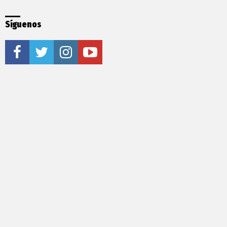
Síguenos
facebook
twitter
instagram
youtube