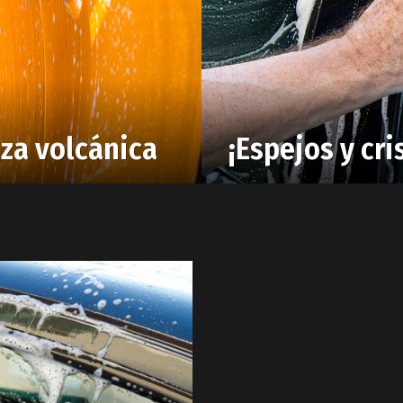
iza volcánica
¡Espejos y cri