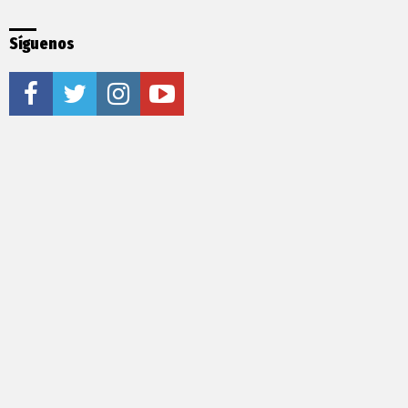
Síguenos
facebook
twitter
instagram
youtube