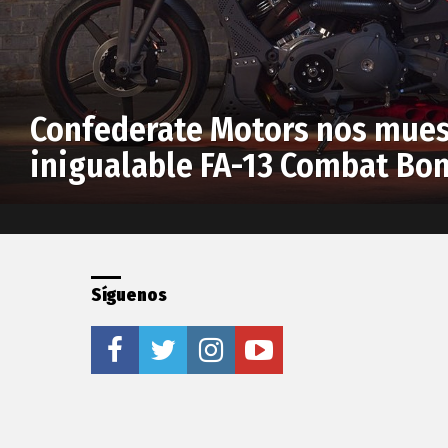
Confederate Motors nos mues
inigualable FA-13 Combat Bo
Síguenos
facebook
twitter
instagram
youtube