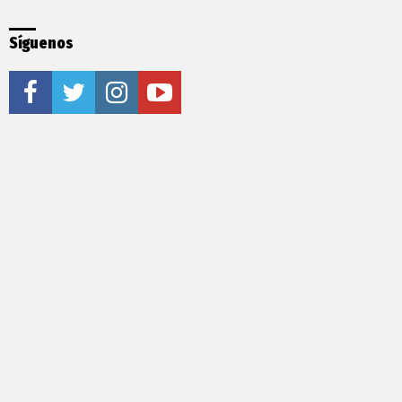
Síguenos
facebook
twitter
instagram
youtube