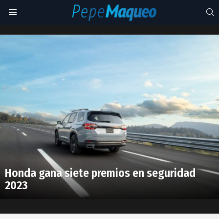
S
Menu
calificación
Latest
stories
Honda gana siete premios en seguridad
2023