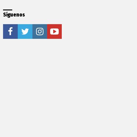
Síguenos
facebook
twitter
instagram
youtube