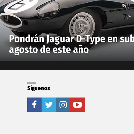
Pondrán Jaguar D-Type en su
agosto de este año
Síguenos
facebook
twitter
instagram
youtube