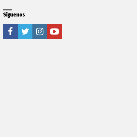
Síguenos
facebook
twitter
instagram
youtube