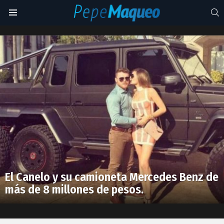
S
Menu
boxeador
Latest
stories
El Canelo y su camioneta Mercedes Benz de
más de 8 millones de pesos.