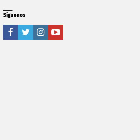
Síguenos
facebook
twitter
instagram
youtube