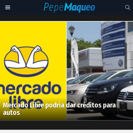
S
Menu
BMVA
Latest
stories
Mercado Libre podría dar créditos para
autos