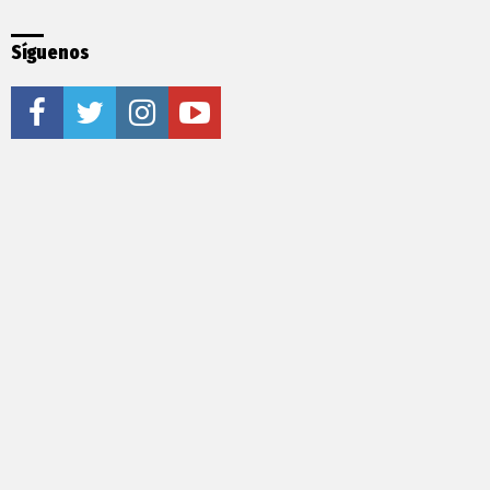
Síguenos
facebook
twitter
instagram
youtube