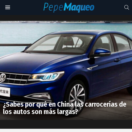
S
Menu
autos
grandes
Latest
stories
¿Sabes por qué en China las carrocerías de
los autos son más largas?