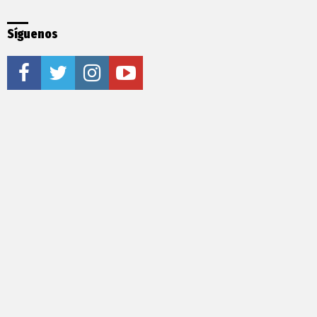
Síguenos
facebook
twitter
instagram
youtube