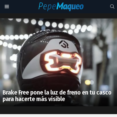
S
Menu
Arrow
Electrics
Latest
stories
Brake Free pone la luz de freno en tu casco
para hacerte más visible