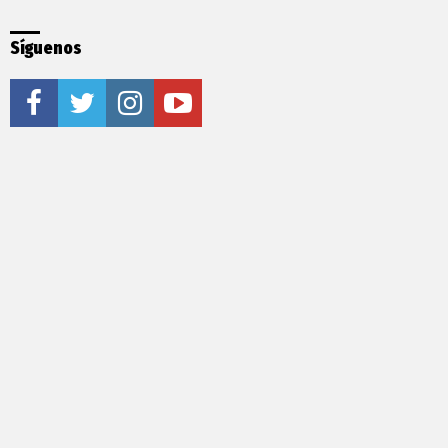
Síguenos
facebook
twitter
instagram
youtube