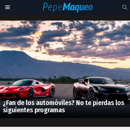
S
Menu
Apex
Latest
stories
¿Fan de los automóviles? No te pierdas los
siguientes programas