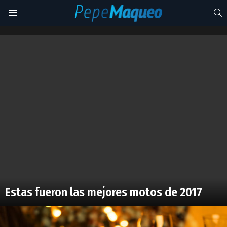
S
Menu
año
nuevo
Latest
stories
Estas fueron las mejores motos de 2017