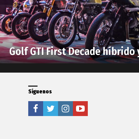
Golf GTI First Decade híbrido
Síguenos
facebook
twitter
instagram
youtube