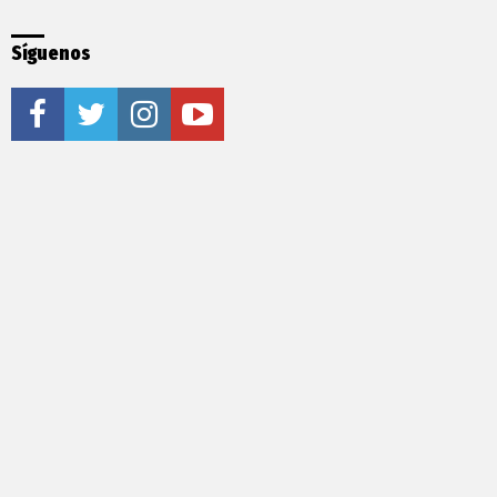
Síguenos
facebook
twitter
instagram
youtube