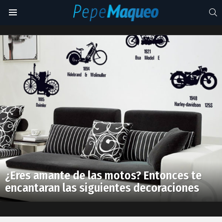
S
Menu
accesorios
para
Latest
el
stories
hogar
¿Eres amante de las motos? Entonces te
encantaran las siguientes decoraciones