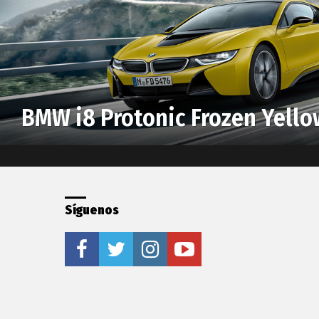
BMW i8 Protonic Frozen Yello
Síguenos
facebook
twitter
instagram
youtube