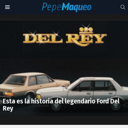
S
Menu
1981
Latest
stories
Esta es la historia del legendario Ford Del
Rey