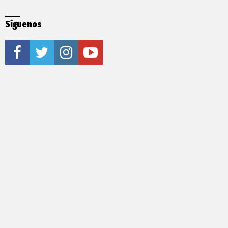
Síguenos
facebook
twitter
instagram
youtube