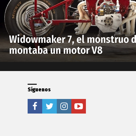
Widowmaker 7, el monstruo d
montaba un motor V8
Síguenos
facebook
twitter
instagram
youtube