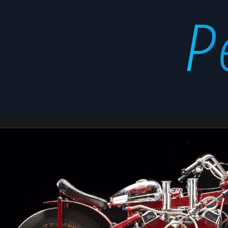
1973
Latest
stories