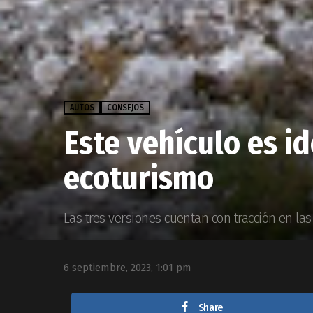
AUTOS
CONSEJOS
Este vehículo es id
ecoturismo
Las tres versiones cuentan con tracción en la
6 septiembre, 2023, 1:01 pm
Share